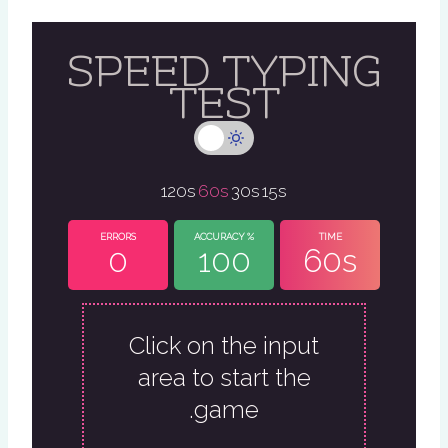
SPEED TYPING
TEST
120s
60s
30s
15s
ERRORS
% ACCURACY
TIME
0
100
60s
Click on the input
area to start the
game.