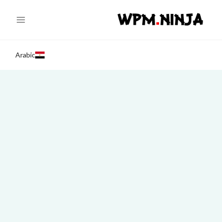
Ski
t
conten
Arabic